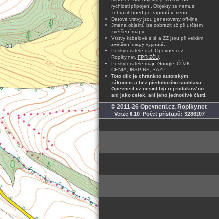
rychlosti připojení. Objekty se nemusí
zobrazit ihned po zapnutí v menu.
Datové vrstvy jsou generovány off-line.
Jména objektů lze zobrazit až při určitém
zvětšení mapy.
Vrstvy kabelové sítě a ZZ jsou při velkém
zvětšení mapy vypnuté.
Poskytovatelé dat: Opevneni.cz,
Ropiky.net,
FPR ZČU
.
Poskytovatelé map: Google, ČÚZK,
CENIA, INSPIRE, SAZP.
Toto dílo je chráněno autorským
zákonem a bez předchozího souhlasu
Opevneni.cz nesmí být reprodukováno
ani jako celek, ani jeho jednotlivé části.
© 2011-26 Opevneni.cz, Ropiky.net
Verze 6.10 Počet přístupů: 3286207