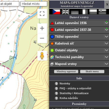
MAPA.OPEVNENI.CZ
x
Interaktivní mapa čs.opevnění
Datové vrstvy
Lehké opevnění 1936
Lehké opevnění 1937-38
Těžké opevnění
Kabelová síť
Ostatní objekty
Technické památky
Mapové vrstvy
Info
Novinky
FAQ - otázky a odpovědi
Statistiky / Aktualizace
Kniha návštěv
Poznámky
Natažení dat objektů je závislé na